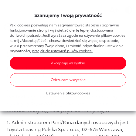
Szanujemy Twoją prywatność
Pliki cookies pozwalają nam zagwarantować stabilne i poprawne
funkcjonowanie strony i wyświetlać ofertę lepiej dostosowaną
do Twoich potrzeb. Jeśli wyrażasz zgodę na używanie plików cookies,
kliknij „Akceptuję”. Jeśli chcesz dowiedzieć się więcej o sposobie,
w jaki przetwarzamy Twoje dane, i zmienić indywidualne ustawienia
prywatności,
przejdź do ustawień plików cookies.
Informacja o przetwarzaniu danych osobowych
Toyota Leasing Polska Sp. z o.o.
Akceptuję wszystkie
Na podstawie art. 13 i 14 Rozporządzenia Parlamentu
Europejskiego i Rady (UE) 2016/679 z dnia 27 kwietnia
Odrzucam wszystkie
2016 r. w sprawie ochrony osób fizycznych w związku
z przetwarzaniem danych osobowych i w sprawie
Ustawienia plików cookies
swobodnego przepływu takich danych oraz uchylenia
dyrektywy 95/46/WE (ogólne rozporządzenie o
ochronie danych), niniejszym informujemy, że:
1. Administratorem Pani/Pana danych osobowych jest
Toyota Leasing Polska Sp. z o.o., 02-675 Warszawa,
ul. Wołoska 22 (TLP), numer telefonu: +48 22 488