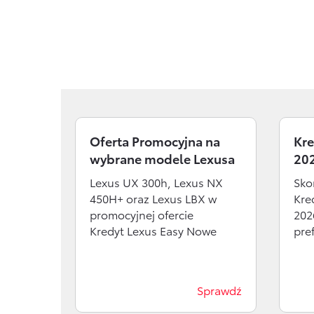
Ubezpieczenia
Oszczędzanie
Dla nowych klientów
Dowiedz się więcej
Usługi Dilera
Ubezpieczenia
Zobacz wszystkie
Oferta Promocyjna na
Kre
wybrane modele Lexusa
20
Lexus UX 300h, Lexus NX
Sko
450H+ oraz Lexus LBX w
Kre
promocyjnej ofercie
2026
Kredyt Lexus Easy Nowe
pre
Sprawdź