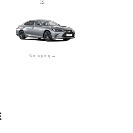
ES
Konfiguruj →
E