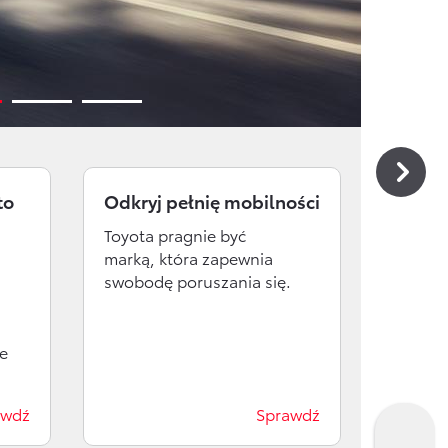
Wirtualny Doradca
Formularz kontaktowy
to
Odkryj pełnię mobilności
Przys
auta
Toyota pragnie być
marką, która zapewnia
Cyklic
swobodę poruszania się.
to przy
się dl
e
awdź
Sprawdź