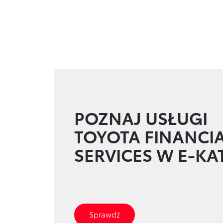
S
POZNAJ USŁUGI
z
u
TOYOTA FINANCI
k
SERVICES W E-K
a
s
z
f
i
n
Sprawdź