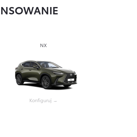
NANSOWANIE
NX
Konfiguruj →