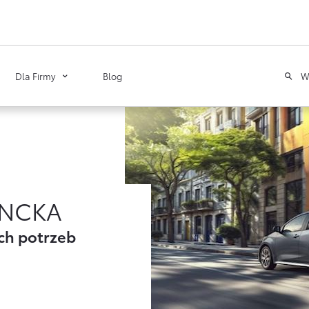
W
Dla Firmy
Blog
Toyota
Leasing
Poznaj Portal Klienta
Zawarcie umowy online
NCKA
Tabela opłat i prowizji
ch potrzeb