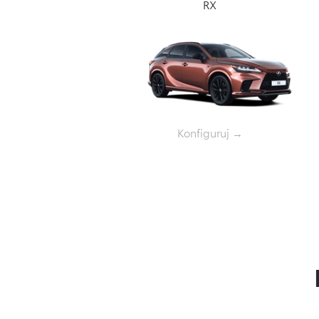
RX
Konfiguruj →