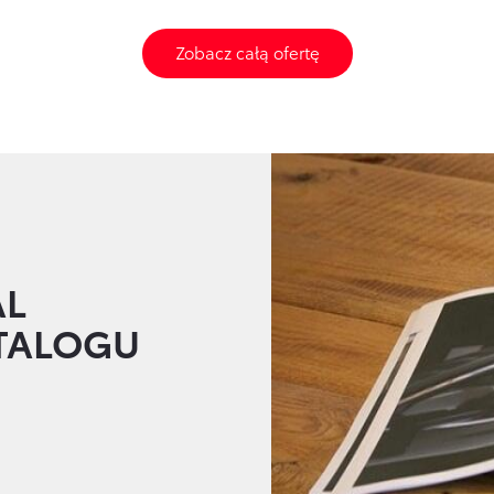
Zobacz całą ofertę
AL
ATALOGU