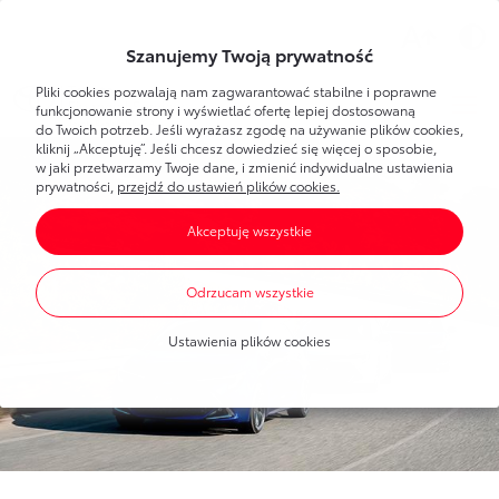
Wsparcie
Szanujemy Twoją prywatność
Pliki cookies pozwalają nam zagwarantować stabilne i poprawne
Toyota
Bank
Strefa klienta
funkcjonowanie strony i wyświetlać ofertę lepiej dostosowaną
do Twoich potrzeb. Jeśli wyrażasz zgodę na używanie plików cookies,
kliknij „Akceptuję”. Jeśli chcesz dowiedzieć się więcej o sposobie,
Poznaj Bankowość Elektroniczną
w jaki przetwarzamy Twoje dane, i zmienić indywidualne ustawienia
Dla Ciebie
Toyota
Bank
prywatności,
przejdź do ustawień plików cookies.
Pierwsze logowanie
Akceptuję wszystkie
Umawianie wizyt w banku
Bankowość elektroniczna
Produkty
dla każdego
Dla Firmy
Oprocentowanie
Odrzucam wszystkie
Konta bankowe
Toyota
Leasing
Produkty
dla firm
Blog
Mobilna Autoryzacja
Ustawienia plików cookies
Oszczędzanie
Dla nowych klientów
Finansowanie Toyoty
Portal Klienta Toyota Leasing
Finansowanie Toyoty
Finansowanie Lexusa
Finansowanie Lexusa
Toyota
Leasing
Finansowanie aut dostawczych
Program lojalnościowy