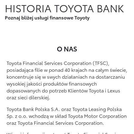
HISTORIA TOYOTA BANK
Finansowanie Floty
Poznaj Portal Klienta
Ubezpieczenia
Poznaj bliżej usługi finansowe Toyoty
Konta firmowe
Zawarcie umowy online
Usługi Dilera
Oszczędzanie
Tabela opłat i prowizji
Ubezpieczenia
O NAS
Sprawdź
również
Toyota Financial Services Corporation (TFSC),
posiadająca filie w ponad 40 krajach na całym świecie,
Opłaty i prowizje
koncentruje się w swych działaniach na dostarczaniu
wysokiej jakości produktów finansowych
Znajdź Dilera
dopasowanych do potrzeb Klientów Toyota i Lexus
Dokumenty
oraz sieci dilerskiej.
Bezpieczeństwo
Toyota Bank Polska S.A. oraz Toyota Leasing Polska
Sp. z o.o. wchodzą w skład Toyota Motor Corporation
Często zadawane pytania
oraz Toyota Financial Services Corporation.
Wirtualny Doradca