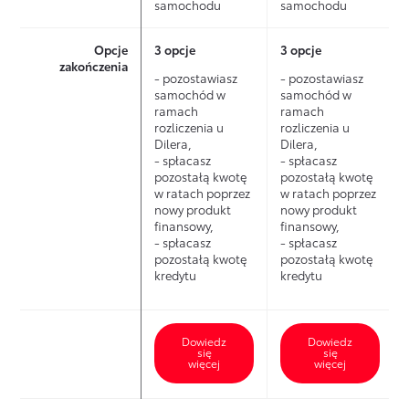
samochodu
samochodu
Korzystasz
Dogodne
Umowa
Korzystasz
finansowa
WYGODNY
leasingowa
Opcje
3 opcje
3 opcje
nie
WYGODNY
OKRES
zakończenia
od 24 do
- pozostawiasz
- pozostawiasz
OKRES
Umowa
UMOWY
60
samochód w
samochód w
UMOWY
leasingowa
miesięcy.
ramach
ramach
W trakcie
rozliczenia u
rozliczenia u
od 24 do
W trakcie
Dilera,
Dilera,
trwania
60
- spłacasz
- spłacasz
trwania
leasingu
miesięcy.
pozostałą kwotę
pozostałą kwotę
leasingu
spłacasz
w ratach poprzez
w ratach poprzez
spłacasz
nowy produkt
nowy produkt
jedynie
Elastyczne
finansowy,
finansowy,
jedynie
kwotę
opłaty
- spłacasz
- spłacasz
kwotę
utraty
pozostałą kwotę
pozostałą kwotę
Stałe,
utraty
kredytu
kredytu
wartości
Elastyczne
degresywne
wartości
auta, dzięki
opłaty
i sezonowe
auta, dzięki
czemu
Stałe,
opłaty
czemu
płacisz
Dowiedz
Dowiedz
się
się
degresywne
miesięczne.
płacisz
niską ratą
więcej
więcej
i sezonowe
niską ratą
miesięczną.
opłaty
miesięczną.