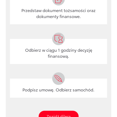
finansowaniu
je na nowe
auto.
auto.
Przedstaw dokument tożsamości oraz
dokumenty finansowe.
Dowiedz się
więcej o
Dowiedz się
finansowaniu
więcej o
finansowaniu
Odbierz w ciągu 1 godziny decyzję
finansową.
Podpisz umowę. Odbierz samochód.
Znajdź dilera