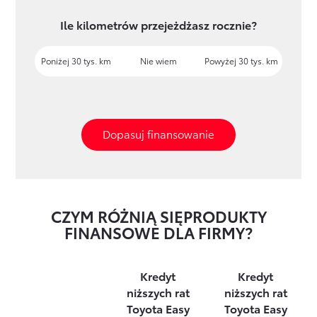
Ile kilometrów przejeżdżasz rocznie?
Poniżej 30 tys. km
Nie wiem
Powyżej 30 tys. km
Dopasuj finansowanie
Zaznacz
wszystkie
odpowiedzi.
CZYM RÓŻNIĄ SIĘ
PRODUKTY
FINANSOWE DLA FIRMY?
L
L
L
L
E
E
E
E
A
A
A
A
Kredyt
Kredyt
S
S
S
S
niższych rat
niższych rat
I
I
I
I
Toyota Easy
Toyota Easy