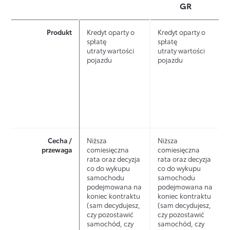
N
N
N
N
GR
G
G
G
G
K
K
S
S
Produkt
Kredyt oparty o
Kredyt oparty o
I
I
T
T
spłatę
spłatę
N
N
A
A
utraty wartości
utraty wartości
pojazdu
pojazdu
T
T
N
N
O
O
D
D
O
O
A
A
N
N
R
R
E
E
D
D
U
O
O
Ż
W
W
Cecha /
Niższa
Niższa
Y
Y
Y
przewaga
comiesięczna
comiesięczna
W
N
U
rata oraz decyzja
rata oraz decyzja
A
O
Ż
co do wykupu
co do wykupu
samochodu
samochodu
N
W
Y
podejmowana na
podejmowana na
E
E
W
Wybierasz
koniec kontraktu
koniec kontraktu
A
(sam decydujesz,
(sam decydujesz,
WYGODNY
czy pozostawić
czy pozostawić
N
samochód, czy
samochód, czy
OKRES