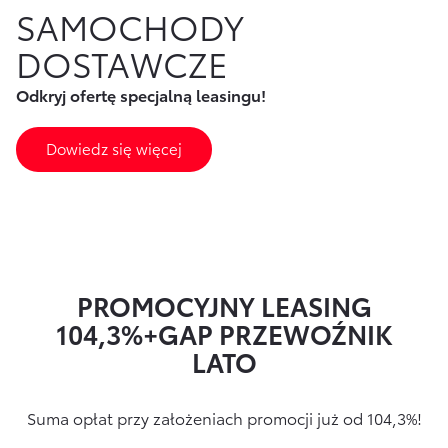
SAMOCHODY
Finansowanie Floty
Poznaj Portal Klienta
Ubezpieczenia
DOSTAWCZE
Konta firmowe
Zawarcie umowy online
Usługi Dilera
Odkryj ofertę specjalną leasingu!
Oszczędzanie
Tabela opłat i prowizji
Ubezpieczenia
Dowiedz się więcej
Sprawdź
również
Opłaty i prowizje
Znajdź Dilera
PROMOCYJNY LEASING
Dokumenty
104,3%+GAP PRZEWOŹNIK
LATO
Bezpieczeństwo
Często zadawane pytania
Suma opłat przy założeniach promocji już od 104,3%!
Wirtualny Doradca