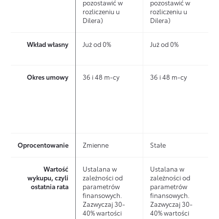
E
pozostawić w
pozostawić w
UMOWY
rozliczeniu u
rozliczeniu u
Dilera)
Dilera)
W trakcie
trwania
Wkład własny
Już od 0%
Już od 0%
Wybierasz
Wygodny
leasingu
początek
spłacasz
leasingu
ELASTYCZNY
jedynie
POCZĄTEK
Okres umowy
36 i 48 m-cy
36 i 48 m-cy
Wygodny
Opłata
kwotę
początek
wstępna od
Na początku
leasingu
utraty
0% do 40%.
samodzielnie
wartości
Opłata
Finansowanie
decydujesz,
auta, dzięki
wstępna od
aut nowych i
jaką kwotę
czemu
0% do 40%.
używanych.
chcesz
płacisz
Oprocentowanie
Zmienne
Stałe
Finansowanie
przeznaczyć
niską ratą
aut nowych i
na wpłatę
miesięczną.
Wartość
Ustalana w
Ustalana w
używanych.
wstępną.
wykupu, czyli
zależności od
zależności od
ostatnia rata
parametrów
parametrów
finansowych.
finansowych.
Dogodne
Zazwyczaj 30-
Zazwyczaj 30-
finansowa
40% wartości
40% wartości
nie