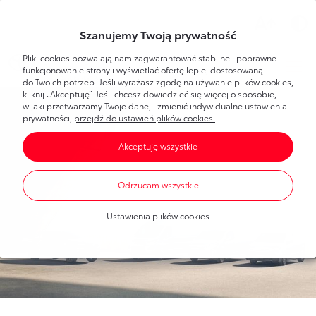
Wsparcie
Szanujemy Twoją prywatność
Pliki cookies pozwalają nam zagwarantować stabilne i poprawne
Toyota
Bank
Strefa klienta
funkcjonowanie strony i wyświetlać ofertę lepiej dostosowaną
do Twoich potrzeb. Jeśli wyrażasz zgodę na używanie plików cookies,
kliknij „Akceptuję”. Jeśli chcesz dowiedzieć się więcej o sposobie,
Poznaj Bankowość Elektroniczną
w jaki przetwarzamy Twoje dane, i zmienić indywidualne ustawienia
Dla Ciebie
Toyota
Bank
prywatności,
przejdź do ustawień plików cookies.
Pierwsze logowanie
Akceptuję wszystkie
Umawianie wizyt w banku
Bankowość elektroniczna
Produkty
dla każdego
Dla Firmy
Oprocentowanie
Odrzucam wszystkie
Konta bankowe
Toyota
Leasing
Produkty
dla firm
Blog
Mobilna Autoryzacja
Ustawienia plików cookies
Oszczędzanie
Dla nowych klientów
Finansowanie Toyoty
Portal Klienta Toyota Leasing
Finansowanie Toyoty
Finansowanie Lexusa
Finansowanie Lexusa
Toyota
Leasing
Finansowanie aut dostawczych
Program lojalnościowy