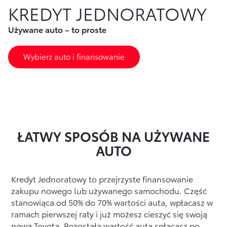
KREDYT JEDNORATOWY
Finansowanie Floty
Poznaj Portal Klienta
Ubezpieczenia
Używane auto – to proste
Konta firmowe
Zawarcie umowy online
Usługi Dilera
Oszczędzanie
Tabela opłat i prowizji
Wybierz auto i finansowanie
Ubezpieczenia
Sprawdź
również
Opłaty i prowizje
ŁATWY SPOSÓB NA UŻYWANE
Znajdź Dilera
AUTO
Dokumenty
Kredyt Jednoratowy to przejrzyste finansowanie
Bezpieczeństwo
zakupu nowego lub używanego samochodu. Część
stanowiąca od 50% do 70% wartości auta, wpłacasz w
Często zadawane pytania
ramach pierwszej raty i już możesz cieszyć się swoją
Wirtualny Doradca
nową Toyotą. Pozostałą wartość auta spłacasz po