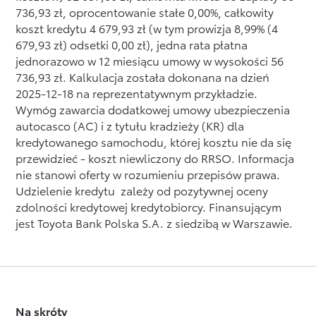
w
wystarczyć
bezpłatnie
spłaty
dostępnych
736,93 zł, oprocentowanie stałe 0,00%, całkowity
lub
sieci
tej
dowód
pod
kredytu
na
koszt kredytu 4 679,93 zł (w tym prowizja 8,99% (4
pisemnej
autoryzowanych
sprawie
osobisty.
wskazany
był
naszej
679,93 zł) odsetki 0,00 zł), jedna rata płatna
zawsze
dealerów.
z
Doradca
adres.
depozyt
stronie
jednorazowo w 12 miesiącu umowy w wysokości 56
po
Infolinią
poinformuje
.
karty
internetowej.
736,93 zł. Kalkulacja została dokonana na dzień
zawarciu
cię
pojazdu,
Szczegółową
2025-12-18 na reprezentatywnym przykładzie.
nowej
o
wraz
kalkulację
Wymóg zawarcia dodatkowej umowy ubezpieczenia
polisy,
wymaganych
z
przygotuje
autocasco (AC) i z tytułu kradzieży (KR) dla
nie
dokumentach.
zaświadczeniem
dealer
kredytowanego samochodu, której kosztu nie da się
później
otrzymasz
w
przewidzieć - koszt niewliczony do RRSO. Informacja
niż
kartę.
Stacji
nie stanowi oferty w rozumieniu przepisów prawa.
na
Toyoty
.
Udzielenie kredytu zależy od pozytywnej oceny
7
zdolności kredytowej kredytobiorcy. Finansującym
dni
jest Toyota Bank Polska S.A. z siedzibą w Warszawie.
przed
zakończeniem
dotychczasowego
ubezpieczenia
komunikacyjnego.
Na skróty