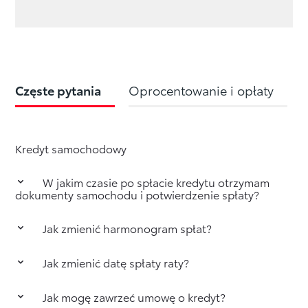
Częste pytania
Oprocentowanie i opłaty
Kredyt samochodowy
W jakim czasie po spłacie kredytu otrzymam
dokumenty samochodu i potwierdzenie spłaty?
Jak zmienić harmonogram spłat?
Po rozliczeniu spłaty bank w ciągu 14 dni od
zakończenia umowy kredytowej wysyła
potwierdzające to dokumenty. Jeśli
Jak zmienić datę spłaty raty?
Zgłoś taką dyspozycję, korzystając z zakładki
zabezpieczeniem kredytu był depozyt karty
"
Kontakt
".
pojazdu, otrzymasz ją wraz z zaświadczeniem
Jak mogę zawrzeć umowę o kredyt?
Zgłoś taką dyspozycję, korzystając z zakładki