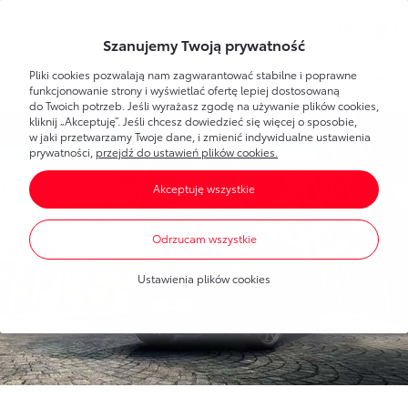
Wsparcie
Szanujemy Twoją prywatność
Pliki cookies pozwalają nam zagwarantować stabilne i poprawne
Toyota
Bank
Strefa klienta
funkcjonowanie strony i wyświetlać ofertę lepiej dostosowaną
do Twoich potrzeb. Jeśli wyrażasz zgodę na używanie plików cookies,
kliknij „Akceptuję”. Jeśli chcesz dowiedzieć się więcej o sposobie,
Poznaj Bankowość Elektroniczną
w jaki przetwarzamy Twoje dane, i zmienić indywidualne ustawienia
Dla Ciebie
Toyota
Bank
prywatności,
przejdź do ustawień plików cookies.
Pierwsze logowanie
Akceptuję wszystkie
Umawianie wizyt w banku
Bankowość elektroniczna
Produkty
dla każdego
Dla Firmy
Oprocentowanie
Odrzucam wszystkie
Konta bankowe
Toyota
Leasing
Produkty
dla firm
Blog
Mobilna Autoryzacja
Ustawienia plików cookies
Oszczędzanie
Dla nowych klientów
Finansowanie Toyoty
Portal Klienta Toyota Leasing
Finansowanie Toyoty
Finansowanie Lexusa
Finansowanie Lexusa
Toyota
Leasing
Finansowanie aut dostawczych
Program lojalnościowy