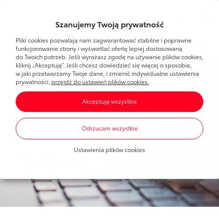
Wsparcie
Szanujemy Twoją prywatność
Pliki cookies pozwalają nam zagwarantować stabilne i poprawne
Toyota
Bank
Strefa klienta
funkcjonowanie strony i wyświetlać ofertę lepiej dostosowaną
do Twoich potrzeb. Jeśli wyrażasz zgodę na używanie plików cookies,
kliknij „Akceptuję”. Jeśli chcesz dowiedzieć się więcej o sposobie,
Poznaj Bankowość Elektroniczną
w jaki przetwarzamy Twoje dane, i zmienić indywidualne ustawienia
Dla Ciebie
Toyota
Bank
prywatności,
przejdź do ustawień plików cookies.
Pierwsze logowanie
Akceptuję wszystkie
Umawianie wizyt w banku
Bankowość elektroniczna
Produkty
dla każdego
Dla Firmy
Oprocentowanie
Odrzucam wszystkie
Konta bankowe
Toyota
Leasing
Produkty
dla firm
Blog
Mobilna Autoryzacja
Ustawienia plików cookies
Oszczędzanie
Dla nowych klientów
Finansowanie Toyoty
Portal Klienta Toyota Leasing
Finansowanie Toyoty
Finansowanie Lexusa
Finansowanie Lexusa
Toyota
Leasing
Finansowanie aut dostawczych
Program lojalnościowy