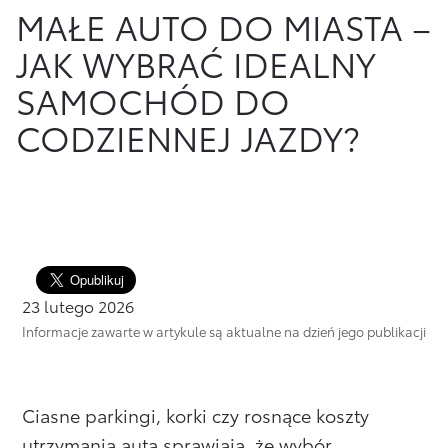
MAŁE AUTO DO MIASTA –
Finansowanie Floty
Poznaj Portal Klienta
Ubezpieczenia
JAK WYBRAĆ IDEALNY
Konta firmowe
Zawarcie umowy online
Usługi Dilera
SAMOCHÓD DO
Oszczędzanie
Tabela opłat i prowizji
CODZIENNEJ JAZDY?
Ubezpieczenia
Sprawdź
również
Opłaty i prowizje
Znajdź Dilera
23 lutego 2026
Dokumenty
Informacje zawarte w artykule są aktualne na dzień jego publikacji
Bezpieczeństwo
Często zadawane pytania
Ciasne parkingi, korki czy rosnące koszty
utrzymania auta sprawiają, że wybór
Wirtualny Doradca