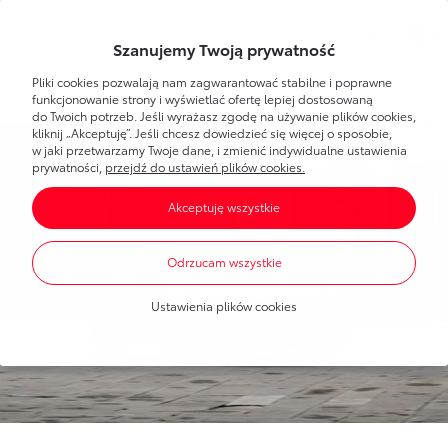
Wsparcie
Szanujemy Twoją prywatność
Pliki cookies pozwalają nam zagwarantować stabilne i poprawne
Toyota
Bank
Strefa klienta
funkcjonowanie strony i wyświetlać ofertę lepiej dostosowaną
do Twoich potrzeb. Jeśli wyrażasz zgodę na używanie plików cookies,
kliknij „Akceptuję”. Jeśli chcesz dowiedzieć się więcej o sposobie,
Poznaj Bankowość Elektroniczną
w jaki przetwarzamy Twoje dane, i zmienić indywidualne ustawienia
Dla Ciebie
Toyota
Bank
prywatności,
przejdź do ustawień plików cookies.
Pierwsze logowanie
Akceptuję wszystkie
Umawianie wizyt w banku
Bankowość elektroniczna
Produkty
dla każdego
Dla Firmy
Oprocentowanie
Odrzucam wszystkie
Konta bankowe
Toyota
Leasing
Produkty
dla firm
Blog
Mobilna Autoryzacja
Ustawienia plików cookies
Oszczędzanie
Dla nowych klientów
Finansowanie Toyoty
Portal Klienta Toyota Leasing
Finansowanie Toyoty
Finansowanie Lexusa
Finansowanie Lexusa
Toyota
Leasing
Finansowanie aut dostawczych
Program lojalnościowy