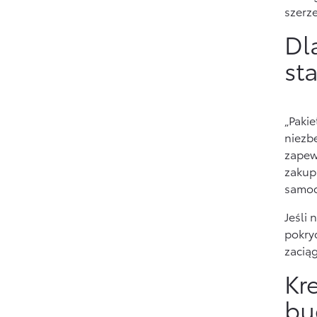
szerze
Dl
st
„Paki
niezb
zapew
zakup
samoc
Jeśli
pokryć
zacią
Kr
bu