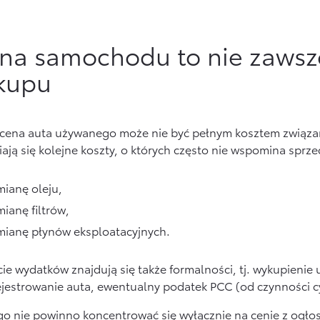
na samochodu to nie zawsze
kupu
cena auta używanego może nie być pełnym kosztem związa
ają się kolejne koszty, o których często nie wspomina sprzed
ianę oleju,
ianę filtrów,
ianę płynów eksploatacyjnych.
cie wydatków znajdują się także formalności, tj. wykupienie
ejestrowanie auta, ewentualny podatek PCC (od czynności 
o nie powinno koncentrować się wyłącznie na cenie z ogłosz