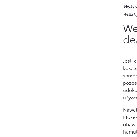
Wska
własn
We
de
Jeśli 
koszt
samoch
pozos
udoku
używa
Nawet 
Możes
obawi
hamul