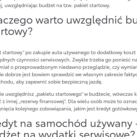
j, uwzględniając budżet na tzw. pakiet startowy.
aczego warto uwzględnić bu
artowy?
et startowy” po zakupie auta używanego to dodatkowy kosz
ędnych czynności serwisowych. Zwykle trzeba go ponieść n
niał o przeprowadzonym niedawno przeglądzie, czy wymian
ie dobrze jest bowiem sprawdzić we własnym zakresie fakty
hodu, aby zapewnić sobie bezpieczną jazdę.
 nie uwzględnisz „pakietu startowego” w budżecie, wówczas 
 z innej „rezerwy finansowej”. Dla wielu osób może to ozna
gnięcia kolejnego zobowiązania, jakim jest kredyt gotówkow
edyt na samochód używany –
dżet na wydatki serwisowe?