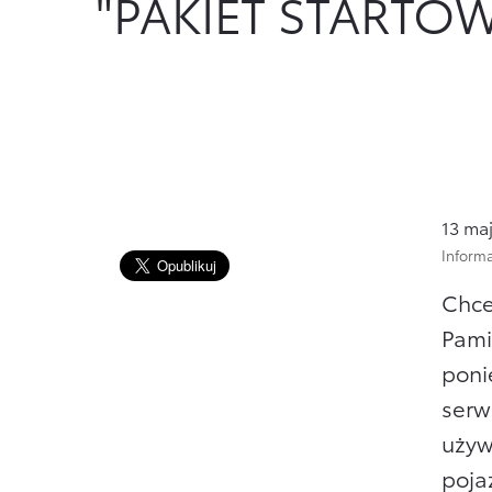
"PAKIET STARTO
Ubezpieczenia
Oszczędzanie
Dla nowych klientów
Usługi Dilera
Ubezpieczenia
Zobacz wszystkie
13 ma
Informa
Chce
Pami
poni
serw
używ
poja