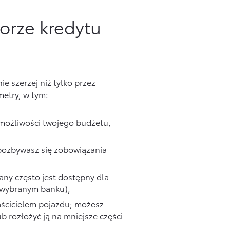
orze kredytu
e szerzej niż tylko przez
etry, w tym:
możliwości twojego budżetu,
j pozbywasz się zobowiązania
ny często jest dostępny dla
w wybranym banku),
aścicielem pojazdu; możesz
b rozłożyć ją na mniejsze części