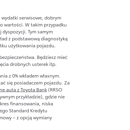
e wydatki serwisowe, dobrym
o wartości. W takim przypadku
ej dyspozycji. Tym samym
ykład z podstawową diagnostyką
ątku użytkowania pojazdu.
e bezpieczeństwa. Będziesz mieć
ęcia drobnych usterek itp.
wania z 0% wkładem własnym.
tać się posiadaczem pojazdu. Za
ne auta z Toyota Bank
(RRSO
tywnym przykładzie), gdzie nie
kres finansowania, niska
zego Standard Kredytu
umowy – z opcją wymiany