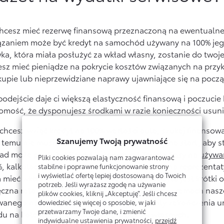
 chcesz mieć rezerwę finansową przeznaczoną na ewentualn
ązaniem może być kredyt na samochód używany na 100% jeg
ka, która miała posłużyć za wkład własny, zostanie do twoj
esz mieć pieniądze na pokrycie kosztów związanych na prz
kupie lub nieprzewidziane naprawy ujawniające się na pocz
podejście daje ci większą elastyczność finansową i poczuci
omość, że dysponujesz środkami w razie konieczności usuni
 chcesz wziąć kredyt na 100% wartości auta, szukaj finanso
Szanujemy Twoją prywatność
 temu nie musisz wpłacać żadnych pieniędzy na start, aby s
ład może posłużyć
Kredyt niższych rat Toyota Easy na używa
Pliki cookies pozwalają nam zagwarantować
, kalkulacja dokonana na dzień 17.10.2025 r. na reprezenta
stabilne i poprawne funkcjonowanie strony
i wyświetlać ofertę lepiej dostosowaną do Twoich
 mieć wkładu własnego. Przewagą tego kredytu jest krótki o
potrzeb. Jeśli wyrażasz zgodę na używanie
ęczna rata (nawet o 40% w porównaniu z ratą w ramach nas
plików cookies, kliknij „Akceptuję”. Jeśli chcesz
wanego na okres 3-4 lat) oraz różne warianty zakończenia 
dowiedzieć się więcej o sposobie, w jaki
przetwarzamy Twoje dane, i zmienić
du na kolejny bez angażowania środków własnych.
indywidualne ustawienia prywatności,
przejdź