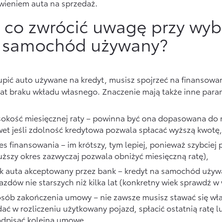
wieniem auta na sprzedaż.
 co zwrócić uwagę przy wyb
 samochód używany?
pić auto używane na kredyt, musisz spojrzeć na finansowani
at braku wkładu własnego. Znaczenie mają także inne param
okość miesięcznej raty – powinna być ona dopasowana do 
et jeśli zdolność kredytowa pozwala spłacać wyższą kwotę,
es finansowania – im krótszy, tym lepiej, ponieważ szybcie
uższy okres zazwyczaj pozwala obniżyć miesięczną ratę),
k auta akceptowany przez bank – kredyt na samochód używa
azdów nie starszych niż kilka lat (konkretny wiek sprawdź 
sób zakończenia umowy – nie zawsze musisz stawać się wł
ać w rozliczeniu użytkowany pojazd, spłacić ostatnią ratę lu
odpisać kolejną umowę.