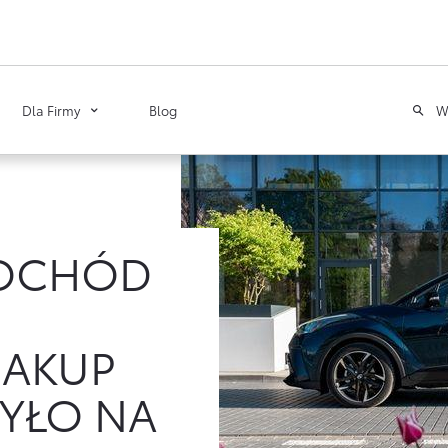
W
Dla Firmy
Blog
Toyota
Leasing
Poznaj Portal Klienta
MOCHÓD
Zawarcie umowy online
Tabela opłat i prowizji
ZAKUP
ZYŁO NA