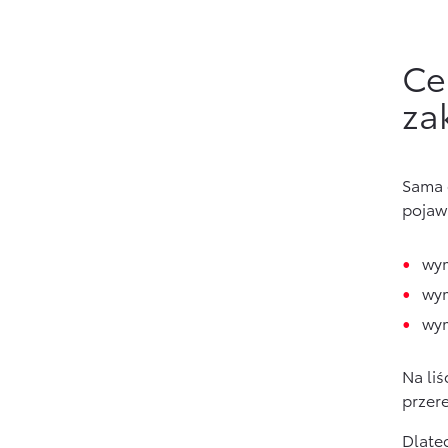
Ce
za
Sama 
pojawi
wym
wym
wym
Na liś
przer
Dlateg