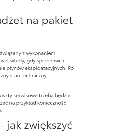
dżet na pakiet
t związany z wykonaniem
awet wtedy, gdy sprzedawca
ie płynów eksploatacyjnych. Po
czny stan techniczny
koszty serwisowe trzeba będzie
czać na przykład konieczność
y.
 jak zwiększyć