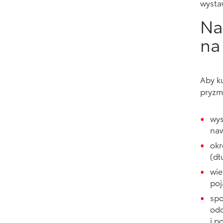
wysta
Na
na
Aby ku
pryzm
wys
naw
okr
(dł
wie
poj
spo
odd
i p