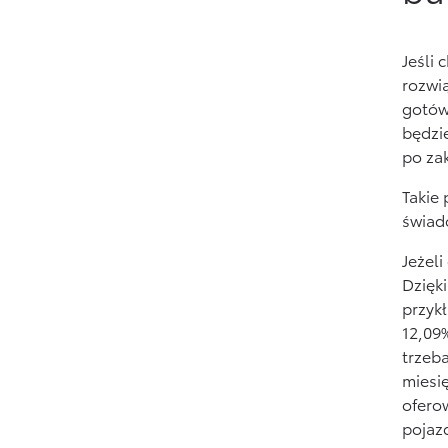
Jeśli
rozwi
gotów
będzi
po za
Takie 
świad
Jeżeli
Dzięki
przyk
12,09%
trzeba
miesi
ofero
pojaz