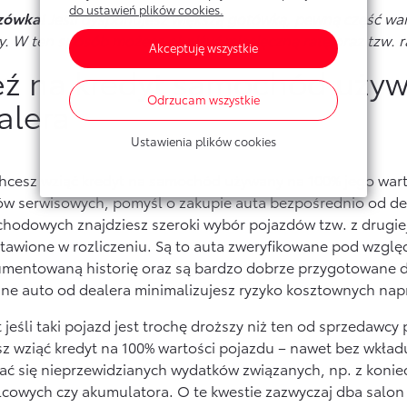
do ustawień plików cookies.
zówka!
Jeśli dysponujesz większą gotówką, pewną część war
y. W ten sposób możesz obniżyć miesięczną ratę oraz tzw. 
Akceptuję wszystkie
ź na kredyt samochód uży
Odrzucam wszystkie
alera
Ustawienia plików cookies
chcesz wziąć kredyt na samochód używany na 100% jego warto
ów serwisowych, pomyśl o zakupie auta bezpośrednio od de
odowych znajdziesz szeroki wybór pojazdów tzw. z drugiej 
tawione w rozliczeniu. Są to auta zweryfikowane pod wzgl
mentowaną historię oraz są bardzo dobrze przygotowane do
ne auto od dealera minimalizujesz ryzyko kosztownych nap
jeśli taki pojazd jest trochę droższy niż ten od sprzedawcy
z wziąć kredyt na 100% wartości pojazdu – nawet bez wkład
ać się nieprzewidzianych wydatków związanych, np. z koni
cowych czy akumulatora. O te kwestie zazwyczaj dba salo