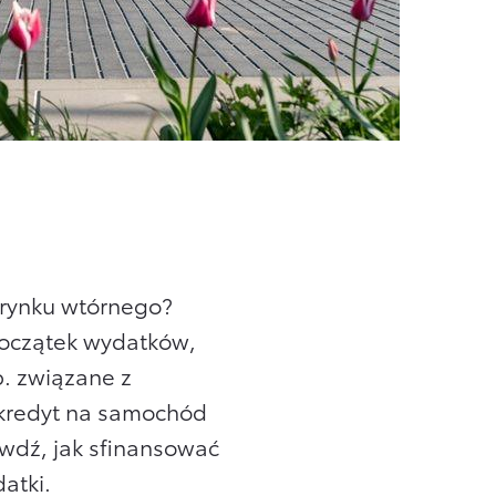
Wirtualny Doradca
Formularz kontaktowy
 rynku wtórnego?
 początek wydatków,
. związane z
 kredyt na samochód
wdź, jak sfinansować
atki.