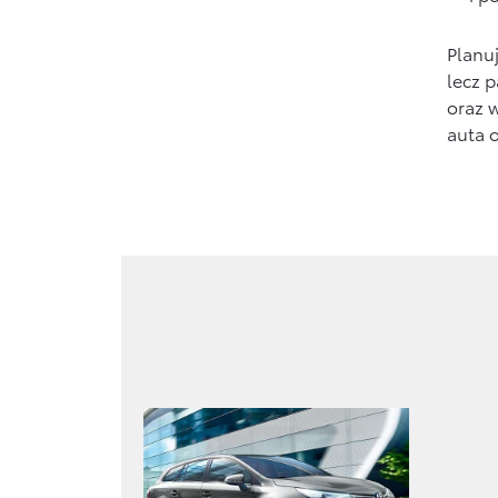
Planu
lecz 
oraz 
auta 