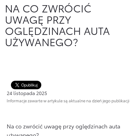
NA CO ZWRÓCIĆ
Finansowanie Floty
Poznaj Portal Klienta
Ubezpieczenia
UWAGĘ PRZY
Konta firmowe
Zawarcie umowy online
Usługi Dilera
OGLĘDZINACH AUTA
Oszczędzanie
Tabela opłat i prowizji
UŻYWANEGO?
Ubezpieczenia
Sprawdź
również
Opłaty i prowizje
Znajdź Dilera
24 listopada 2025
Dokumenty
Informacje zawarte w artykule są aktualne na dzień jego publikacji
Bezpieczeństwo
Często zadawane pytania
Na co zwrócić uwagę przy oględzinach auta
używanego?
Wirtualny Doradca