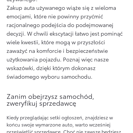
Zakup auta używanego wiąże się z wieloma
Formularz kontaktowy
emocjami, które nie powinny przyćmić
racjonalnego podejścia do podejmowanej
Zobacz wszystkie
decyzji. W chwili ekscytacji łatwo jest pominąć
wiele kwestii, które mogą w przyszłości
zaważyć na komforcie i bezpieczeństwie
użytkowania pojazdu. Poznaj więc nasze
wskazówki, dzięki którym dokonasz
świadomego wyboru samochodu.
Zanim obejrzysz samochód,
zweryfikuj sprzedawcę
Kiedy przeglądając setki ogłoszeń, znajdziesz w
końcu swoje wymarzone auto, warto wcześniej
prześwietlić sprzedawcę. Choć nie zawsze będziesz