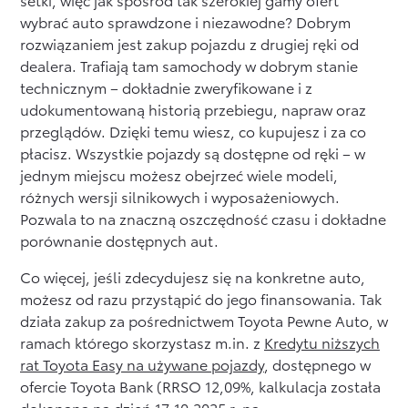
wybrać auto sprawdzone i niezawodne? Dobrym
rozwiązaniem jest zakup pojazdu z drugiej ręki od
dealera. Trafiają tam samochody w dobrym stanie
technicznym – dokładnie zweryfikowane i z
udokumentowaną historią przebiegu, napraw oraz
przeglądów. Dzięki temu wiesz, co kupujesz i za co
płacisz. Wszystkie pojazdy są dostępne od ręki – w
jednym miejscu możesz obejrzeć wiele modeli,
różnych wersji silnikowych i wyposażeniowych.
Pozwala to na znaczną oszczędność czasu i dokładne
porównanie dostępnych aut.
Co więcej, jeśli zdecydujesz się na konkretne auto,
możesz od razu przystąpić do jego finansowania. Tak
działa zakup za pośrednictwem Toyota Pewne Auto, w
ramach którego skorzystasz m.in. z
Kredytu niższych
rat Toyota Easy na używane pojazdy
, dostępnego w
ofercie Toyota Bank (RRSO 12,09%, kalkulacja została
dokonana na dzień 17.10.2025 r. na