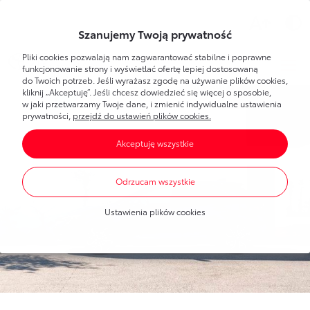
Wsparcie
Szanujemy Twoją prywatność
Pliki cookies pozwalają nam zagwarantować stabilne i poprawne
Toyota
Bank
Strefa klienta
funkcjonowanie strony i wyświetlać ofertę lepiej dostosowaną
do Twoich potrzeb. Jeśli wyrażasz zgodę na używanie plików cookies,
kliknij „Akceptuję”. Jeśli chcesz dowiedzieć się więcej o sposobie,
Poznaj Bankowość Elektroniczną
w jaki przetwarzamy Twoje dane, i zmienić indywidualne ustawienia
Dla Ciebie
Toyota
Bank
prywatności,
przejdź do ustawień plików cookies.
Pierwsze logowanie
Akceptuję wszystkie
Umawianie wizyt w banku
Bankowość elektroniczna
Produkty
dla każdego
Dla Firmy
Oprocentowanie
Odrzucam wszystkie
Konta bankowe
Toyota
Leasing
Produkty
dla firm
Blog
Mobilna Autoryzacja
Ustawienia plików cookies
Oszczędzanie
Dla nowych klientów
Finansowanie Toyoty
Portal Klienta Toyota Leasing
Finansowanie Toyoty
Finansowanie Lexusa
Finansowanie Lexusa
Toyota
Leasing
Finansowanie aut dostawczych
Program lojalnościowy