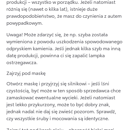
produkcji – wszystko w porządku. Jeżeli natomiast
różnią się (nawet o kilka lat), istnieje duże
prawdopodobieństwo, że masz do czynienia z autem
powypadkowym.
Uwaga! Może zdarzyć się, że np. szyba została
wymieniona z powodu uszkodzenia spowodowanego
odpryskiem kamienia. Jeśli jednak kilka szyb ma inną
datę produkcji, powinna ci się zapalić lampka
ostrzegawcza.
Zajrzyj pod maskę
Otwórz maskę i przyjrzyj się silnikowi – jeśli lśni
czystością, być może w ten sposób sprzedawca chce
zamaskować ewentualne wycieki. Jeżeli natomiast
jest lekko przykurzony, może to być dobry znak,
jednak nadal nie daj się zwieść pozorom. Sprawdź,
czy wszystkie śruby i mocowania są identyczne.
Zajrzyj też pod korek oleju – obecność białej mazi