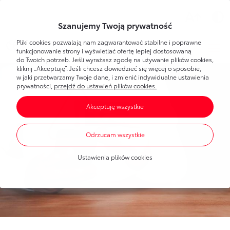
Wsparcie
Szanujemy Twoją prywatność
Pliki cookies pozwalają nam zagwarantować stabilne i poprawne
Toyota
Bank
Strefa klienta
funkcjonowanie strony i wyświetlać ofertę lepiej dostosowaną
do Twoich potrzeb. Jeśli wyrażasz zgodę na używanie plików cookies,
kliknij „Akceptuję”. Jeśli chcesz dowiedzieć się więcej o sposobie,
Poznaj Bankowość Elektroniczną
w jaki przetwarzamy Twoje dane, i zmienić indywidualne ustawienia
Dla Ciebie
Toyota
Bank
prywatności,
przejdź do ustawień plików cookies.
Pierwsze logowanie
Akceptuję wszystkie
Umawianie wizyt w banku
Bankowość elektroniczna
Produkty
dla każdego
Dla Firmy
Oprocentowanie
Odrzucam wszystkie
Konta bankowe
Toyota
Leasing
Produkty
dla firm
Blog
Mobilna Autoryzacja
Ustawienia plików cookies
Oszczędzanie
Dla nowych klientów
Finansowanie Toyoty
Portal Klienta Toyota Leasing
Finansowanie Toyoty
Finansowanie Lexusa
Finansowanie Lexusa
Toyota
Leasing
Finansowanie aut dostawczych
Program lojalnościowy