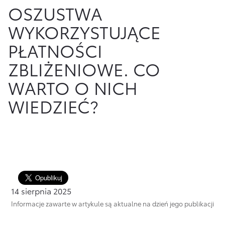
OSZUSTWA
Finansowanie Floty
Poznaj Portal Klienta
Ubezpieczenia
WYKORZYSTUJĄCE
Konta firmowe
Zawarcie umowy online
Usługi Dilera
PŁATNOŚCI
Oszczędzanie
Tabela opłat i prowizji
ZBLIŻENIOWE. CO
Ubezpieczenia
WARTO O NICH
Sprawdź
również
WIEDZIEĆ?
Opłaty i prowizje
Znajdź Dilera
Dokumenty
Bezpieczeństwo
14 sierpnia 2025
Często zadawane pytania
Informacje zawarte w artykule są aktualne na dzień jego publikacji
Wirtualny Doradca