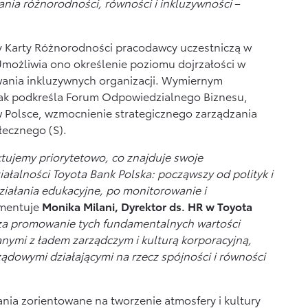
ania różnorodności, równości i inkluzywności
–
y Karty Różnorodności pracodawcy uczestniczą w
Umożliwia ono określenie poziomu dojrzałości w
wania inkluzywnych organizacji. Wymiernym
jak podkreśla Forum Odpowiedzialnego Biznesu,
 Polsce, wzmocnienie strategicznego zarządzania
łecznego (S).
tujemy priorytetowo, co znajduje swoje
ałalności Toyota Bank Polska: począwszy od polityk i
ziałania edukacyjne, po monitorowanie i
mentuje
Monika Milani, Dyrektor ds. HR w Toyota
za promowanie tych fundamentalnych wartości
nymi z ładem zarządczym i kulturą korporacyjną,
ądowymi działającymi na rzecz spójności i równości
nia zorientowane na tworzenie atmosfery i kultury