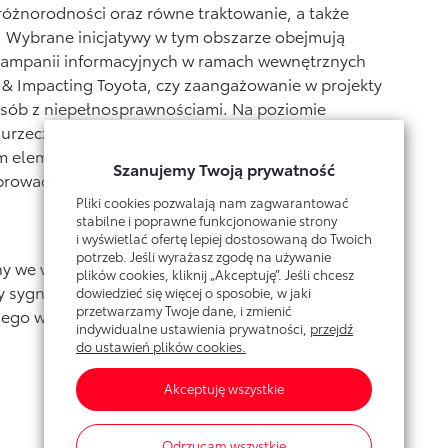
różnorodności oraz równe traktowanie, a także
. Wybrane inicjatywy w tym obszarze obejmują
i kampanii informacyjnych w ramach wewnętrznych
& Impacting Toyota, czy zaangażowanie w projekty
 osób z niepełnosprawnościami. Na poziomie
i urzeczywistnia standardy równego traktowania i
m elementem wewnętrznych polityk, procedur, ale
Szanujemy Twoją prywatność
 prowadzonych działań są regularnie monitorowane i
Pliki cookies pozwalają nam zagwarantować
stabilne i poprawne funkcjonowanie strony
i wyświetlać ofertę lepiej dostosowaną do Twoich
potrzeb. Jeśli wyrażasz zgodę na używanie
ny we wszystkich 27 państwach członkowskich Unii
plików cookies, kliknij „Akceptuję”. Jeśli chcesz
ęcy sygnatariuszy. Wspierany przez Komisję Europejską
dowiedzieć się więcej o sposobie, w jaki
przetwarzamy Twoje dane, i zmienić
a jego wyłącznym koordynatorem jest Forum
indywidualne ustawienia prywatności,
przejdź
do ustawień plików cookies.
Akceptuję wszystkie
Odrzucam wszystkie