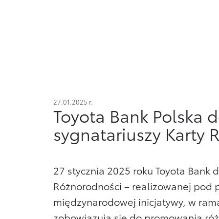
Ubezpieczenia
Oszczędzanie
Dla nowych klientów
Usługi Dilera
Ubezpieczenia
Zobacz wszystkie
27.01.2025 r.
Toyota Bank Polska 
sygnatariuszy Karty 
27 stycznia 2025 roku Toyota Bank d
Różnorodności – realizowanej pod p
międzynarodowej inicjatywy, w rama
zobowiązują się do promowania róż