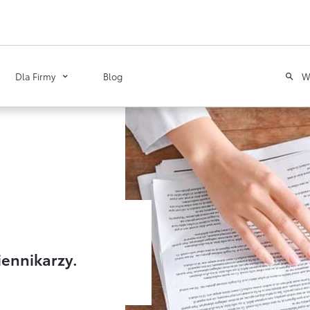
W
Dla Firmy
Blog
Toyota
Leasing
Poznaj Portal Klienta
Zawarcie umowy online
Tabela opłat i prowizji
ennikarzy.