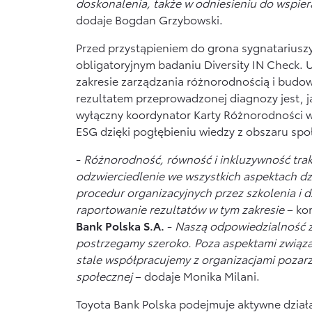
doskonalenia, także w odniesieniu do wspier
dodaje Bogdan Grzybowski.
Przed przystąpieniem do grona sygnatariusz
obligatoryjnym badaniu Diversity IN Check. 
zakresie zarządzania różnorodnością i budo
rezultatem przeprowadzonej diagnozy jest, 
wyłączny koordynator Karty Różnorodności w
ESG dzięki pogłębieniu wiedzy z obszaru spo
-
Różnorodność, równość i inkluzywność trak
odzwierciedlenie we wszystkich aspektach dzi
procedur organizacyjnych przez szkolenia i d
raportowanie rezultatów w tym zakresie
– ko
Bank Polska S.A.
-
Naszą odpowiedzialność 
postrzegamy szeroko. Poza aspektami związa
stale współpracujemy z organizacjami pozarz
społecznej
– dodaje Monika Milani.
Toyota Bank Polska podejmuje aktywne działa