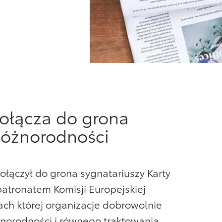
dołącza do grona
Różnorodności
ołączył do grona sygnatariuszy Karty
atronatem Komisji Europejskiej
ch której organizacje dobrowolnie
norodności i równego traktowania.