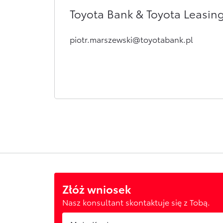
Toyota Bank & Toyota Leasin
piotr.marszewski@toyotabank.pl
Złóż wniosek
Nasz konsultant skontaktuje się z Tobą.