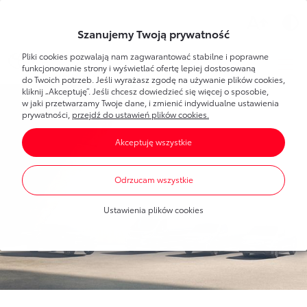
Wsparcie
Szanujemy Twoją prywatność
Pliki cookies pozwalają nam zagwarantować stabilne i poprawne
Toyota
Bank
Strefa klienta
funkcjonowanie strony i wyświetlać ofertę lepiej dostosowaną
do Twoich potrzeb. Jeśli wyrażasz zgodę na używanie plików cookies,
kliknij „Akceptuję”. Jeśli chcesz dowiedzieć się więcej o sposobie,
Poznaj Bankowość Elektroniczną
w jaki przetwarzamy Twoje dane, i zmienić indywidualne ustawienia
Dla Ciebie
Toyota
Bank
prywatności,
przejdź do ustawień plików cookies.
Pierwsze logowanie
Akceptuję wszystkie
Umawianie wizyt w banku
Bankowość elektroniczna
Produkty
dla każdego
Dla Firmy
Oprocentowanie
Odrzucam wszystkie
Konta bankowe
Toyota
Leasing
Produkty
dla firm
Blog
Mobilna Autoryzacja
Ustawienia plików cookies
Oszczędzanie
Dla nowych klientów
Finansowanie Toyoty
Portal Klienta Toyota Leasing
Finansowanie Toyoty
Finansowanie Lexusa
Finansowanie Lexusa
Toyota
Leasing
Finansowanie aut dostawczych
Program lojalnościowy