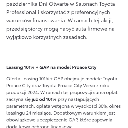
października Dni Otwarte w Salonach Toyota
Formularz kontaktowy
Professional i skorzystać z preferencyjnych
warunków finansowania. W ramach tej akcji,
przedsiębiorcy mogą nabyć auta firmowe na
Zobacz wszystkie
wyjątkowo korzystnych zasadach.
Leasing 101% + GAP na model Proace City
Oferta Leasing 101% + GAP obejmuje modele Toyota
Proace City oraz Toyota Proace City Verso z roku
produkcji 2024. W ramach tej propozycji suma opłat
zaczyna się
już od 101%
przy następujących
parametrach: opłata wstępna w wysokości 30%, okres
leasingu 24 miesiące. Dodatkowym warunkiem jest
obowiązkowe ubezpieczenie GAP, które zapewnia
dodatkową ochronę finansową.