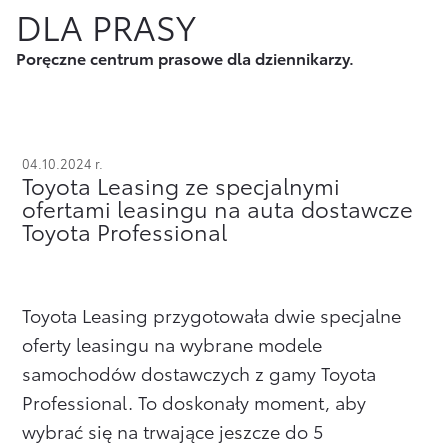
DLA PRASY
Finansowanie Floty
Poznaj Portal Klienta
Ubezpieczenia
Poręczne centrum prasowe dla dziennikarzy.
Konta firmowe
Zawarcie umowy online
Usługi Dilera
Oszczędzanie
Tabela opłat i prowizji
Ubezpieczenia
04.10.2024 r.
Toyota Leasing ze specjalnymi
Sprawdź
również
ofertami leasingu na auta dostawcze
Toyota Professional
Opłaty i prowizje
Znajdź Dilera
Toyota Leasing przygotowała dwie specjalne
Dokumenty
oferty leasingu na wybrane modele
Bezpieczeństwo
samochodów dostawczych z gamy Toyota
Professional. To doskonały moment, aby
Często zadawane pytania
wybrać się na trwające jeszcze do 5
Wirtualny Doradca