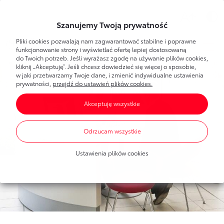
Wsparcie
Szanujemy Twoją prywatność
Pliki cookies pozwalają nam zagwarantować stabilne i poprawne
Toyota
Bank
Strefa klienta
funkcjonowanie strony i wyświetlać ofertę lepiej dostosowaną
do Twoich potrzeb. Jeśli wyrażasz zgodę na używanie plików cookies,
kliknij „Akceptuję”. Jeśli chcesz dowiedzieć się więcej o sposobie,
Poznaj Bankowość Elektroniczną
w jaki przetwarzamy Twoje dane, i zmienić indywidualne ustawienia
Dla Ciebie
Toyota
Bank
prywatności,
przejdź do ustawień plików cookies.
Pierwsze logowanie
Akceptuję wszystkie
Umawianie wizyt w banku
Bankowość elektroniczna
Produkty
dla każdego
Dla Firmy
Oprocentowanie
Odrzucam wszystkie
Konta bankowe
Toyota
Leasing
Produkty
dla firm
Blog
Mobilna Autoryzacja
Ustawienia plików cookies
Oszczędzanie
Dla nowych klientów
Finansowanie Toyoty
Portal Klienta Toyota Leasing
Finansowanie Toyoty
Finansowanie Lexusa
Finansowanie Lexusa
Toyota
Leasing
Finansowanie aut dostawczych
Program lojalnościowy