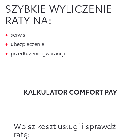
SZYBKIE WYLICZENIE
Finansowanie Floty
Poznaj Portal Klienta
Ubezpieczenia
RATY NA:
Konta firmowe
Zawarcie umowy online
Usługi Dilera
Oszczędzanie
serwis
Tabela opłat i prowizji
ubezpieczenie
Ubezpieczenia
przedłużenie gwarancji
Sprawdź
również
Opłaty i prowizje
Znajdź Dilera
KALKULATOR COMFORT PAY
Dokumenty
Bezpieczeństwo
Wpisz koszt usługi i sprawdź
Często zadawane pytania
ratę:
Wirtualny Doradca