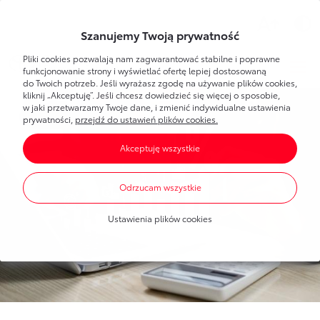
Wsparcie
Szanujemy Twoją prywatność
Pliki cookies pozwalają nam zagwarantować stabilne i poprawne
Toyota
Bank
Strefa klienta
funkcjonowanie strony i wyświetlać ofertę lepiej dostosowaną
do Twoich potrzeb. Jeśli wyrażasz zgodę na używanie plików cookies,
kliknij „Akceptuję”. Jeśli chcesz dowiedzieć się więcej o sposobie,
Poznaj Bankowość Elektroniczną
w jaki przetwarzamy Twoje dane, i zmienić indywidualne ustawienia
Dla Ciebie
Toyota
Bank
prywatności,
przejdź do ustawień plików cookies.
Pierwsze logowanie
Akceptuję wszystkie
Umawianie wizyt w banku
Bankowość elektroniczna
Produkty
dla każdego
Dla Firmy
Oprocentowanie
Odrzucam wszystkie
Konta bankowe
Toyota
Leasing
Produkty
dla firm
Blog
Mobilna Autoryzacja
Ustawienia plików cookies
Oszczędzanie
Dla nowych klientów
Finansowanie Toyoty
Portal Klienta Toyota Leasing
Finansowanie Toyoty
Finansowanie Lexusa
Finansowanie Lexusa
Toyota
Leasing
Finansowanie aut dostawczych
Program lojalnościowy