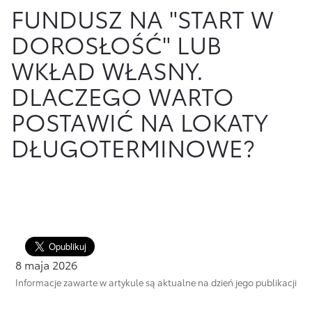
FUNDUSZ NA "START W
Finansowanie Floty
Poznaj Portal Klienta
Ubezpieczenia
DOROSŁOŚĆ" LUB
Konta firmowe
Zawarcie umowy online
Usługi Dilera
WKŁAD WŁASNY.
Oszczędzanie
Tabela opłat i prowizji
DLACZEGO WARTO
Ubezpieczenia
POSTAWIĆ NA LOKATY
Sprawdź
również
DŁUGOTERMINOWE?
Opłaty i prowizje
Znajdź Dilera
Dokumenty
Bezpieczeństwo
8 maja 2026
Często zadawane pytania
Informacje zawarte w artykule są aktualne na dzień jego publikacji
Wirtualny Doradca