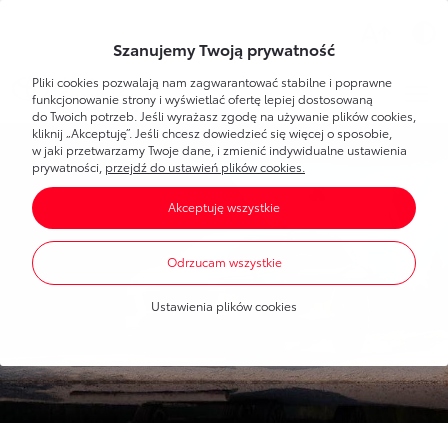
Wsparcie
Szanujemy Twoją prywatność
Pliki cookies pozwalają nam zagwarantować stabilne i poprawne
Toyota
Bank
Strefa klienta
funkcjonowanie strony i wyświetlać ofertę lepiej dostosowaną
do Twoich potrzeb. Jeśli wyrażasz zgodę na używanie plików cookies,
kliknij „Akceptuję”. Jeśli chcesz dowiedzieć się więcej o sposobie,
Poznaj Bankowość Elektroniczną
w jaki przetwarzamy Twoje dane, i zmienić indywidualne ustawienia
Dla Ciebie
Toyota
Bank
prywatności,
przejdź do ustawień plików cookies.
Pierwsze logowanie
Akceptuję wszystkie
Umawianie wizyt w banku
Bankowość elektroniczna
Produkty
dla każdego
Dla Firmy
Oprocentowanie
Odrzucam wszystkie
Konta bankowe
Toyota
Leasing
Produkty
dla firm
Blog
Mobilna Autoryzacja
Ustawienia plików cookies
Oszczędzanie
Dla nowych klientów
Finansowanie Toyoty
Portal Klienta Toyota Leasing
Finansowanie Toyoty
Finansowanie Lexusa
Finansowanie Lexusa
Toyota
Leasing
Finansowanie aut dostawczych
Program lojalnościowy