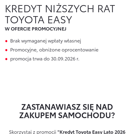
KREDYT NIŻSZYCH RAT
Finansowanie Floty
Poznaj Portal Klienta
Ubezpieczenia
TOYOTA EASY
Konta firmowe
Zawarcie umowy online
Usługi Dilera
W OFERCIE PROMOCYJNEJ
Oszczędzanie
Tabela opłat i prowizji
Brak wymaganej wpłaty własnej
Ubezpieczenia
Promocyjne, obniżone oprocentowanie
Sprawdź
również
promocja trwa do 30.09.2026 r.
Opłaty i prowizje
Znajdź Dilera
Dokumenty
ZASTANAWIASZ SIĘ NAD
Bezpieczeństwo
ZAKUPEM SAMOCHODU?
Często zadawane pytania
Skorzystaj z promocji
"Kredyt Toyota Easy Lato 2026
Wirtualny Doradca