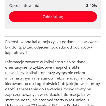
Oprocentowanie
2,40%
Załóż lokatę
Przedstawiona kalkulacja zysku podana jest w kwocie
brutto, tj. przed odjęciem podatku od dochodów
kapitałowych.
Informacje zawarte w kalkulatorze są̨ to dane
orientacyjne, przykładowe i mają charakter
niewiążący. Kalkulator służy wyłącznie celom
informacyjnym i nie stanowi rekomendacji ani też
kierowanego do kogokolwiek (lub jakiejkolwiek grupy
osób) zaproszenia do zawarcia umowy lokaty na
zaprezentowanych warunkach. Informacja ta, w
szczególności, nie stanowi oferty w rozumieniu
Ustawy z dnia 23 kwietnia 1964 r. – Kodeks cywilny i