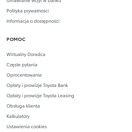
zgodę
duplikat
na
Polityka prywatności
faktury,
marketing
za
Informacja o dostępności
edytować
pomocą
środków
swoje
komunikacji
elektronicznej.
dane
POMOC
Podstawa
teleadresowe,
prawna:
zgoda
uzyskać
(RODO
Wirtualny Doradca
art.
zgodę
6
na
Częste pytania
ust.
1
modyfikację
Oprocentowanie
lit.
pojazdu,
a).
Opłaty i prowizje Toyota Bank
uzyskać
jeśli
jesteś
pozwolenie
Opłaty i prowizje Toyota Leasing
naszym
na
klientem,
Obsługa klienta
Twoje
użytkowanie
dane
pojazdu
są
Kalkulatory
także
poza
potrzebne
Ustawienia cookies
granicami
do
realizacji