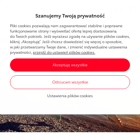
Wsparcie
Szanujemy Twoją prywatność
Pliki cookies pozwalają nam zagwarantować stabilne i poprawne
Toyota
Bank
Strefa klienta
funkcjonowanie strony i wyświetlać ofertę lepiej dostosowaną
do Twoich potrzeb. Jeśli wyrażasz zgodę na używanie plików cookies,
kliknij „Akceptuję”. Jeśli chcesz dowiedzieć się więcej o sposobie,
Poznaj Bankowość Elektroniczną
w jaki przetwarzamy Twoje dane, i zmienić indywidualne ustawienia
Dla Ciebie
Toyota
Bank
prywatności,
przejdź do ustawień plików cookies.
Pierwsze logowanie
Akceptuję wszystkie
Umawianie wizyt w banku
Bankowość elektroniczna
Produkty
dla każdego
Dla Firmy
Oprocentowanie
Odrzucam wszystkie
Konta bankowe
Toyota
Leasing
Produkty
dla firm
Blog
Mobilna Autoryzacja
Ustawienia plików cookies
Oszczędzanie
Dla nowych klientów
Finansowanie Toyoty
Portal Klienta Toyota Leasing
Finansowanie Toyoty
Finansowanie Lexusa
Finansowanie Lexusa
Toyota
Leasing
Finansowanie aut dostawczych
Program lojalnościowy