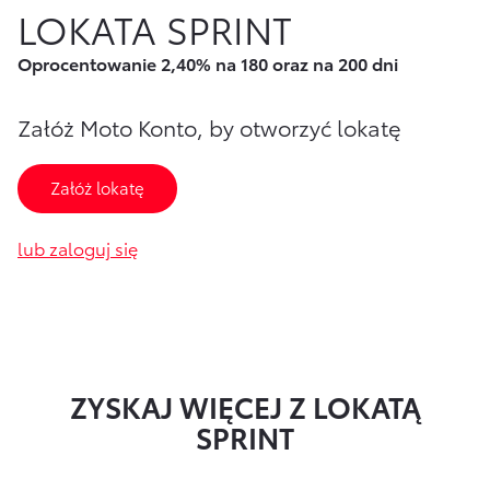
LOKATA SPRINT
Finansowanie Floty
Poznaj Portal Klienta
Ubezpieczenia
Oprocentowanie 2,40% na 180 oraz na 200 dni
Konta firmowe
Zawarcie umowy online
Usługi Dilera
Oszczędzanie
Tabela opłat i prowizji
Załóż Moto Konto, by otworzyć lokatę
Ubezpieczenia
Załóż lokatę
Sprawdź
również
lub zaloguj się
Opłaty i prowizje
Znajdź Dilera
Dokumenty
Bezpieczeństwo
ZYSKAJ WIĘCEJ
Z LOKATĄ
SPRINT
Często zadawane pytania
Wirtualny Doradca