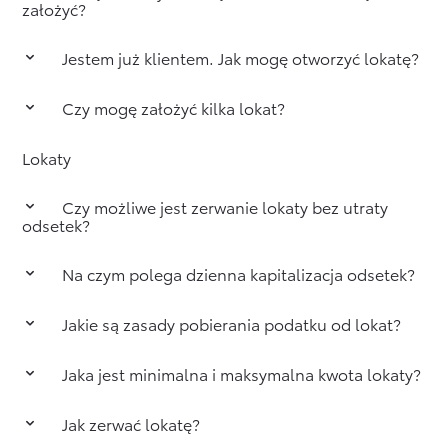
założyć?
Oferta Moto Konta połączona jest z wieloma
Jestem już klientem. Jak mogę otworzyć lokatę?
promocjami. Dodatkowo zyskasz serwisy
Assistance i łatwo będziesz je mieć za darmo.
Z poziomu Systemu Bankowości Elektronicznej.
Czy mogę założyć kilka lokat?
Wniosek wypełnisz w 5 minut
tutaj
.
Zaloguj się
do konta i załóż Lokatę Sprint.
Tak, ale każda może mieć inne warunki. Zobacz
Lokaty
Załaduj
szczegóły w
Tabeli Oprocentowania
.
więcej
Czy możliwe jest zerwanie lokaty bez utraty
+
odsetek?
Na czym polega dzienna kapitalizacja odsetek?
Przy zerwaniu lokaty klient nie otrzymuje odsetek
lub otrzymuje 0,1 należnych odsetek. Warunki
zerwania lokat zawiera
Tabela Oprocentowania
.
Jakie są zasady pobierania podatku od lokat?
Odsetki są codziennie dopisywane do rachunku
lokaty, a dzięki temu z każdym dniem procentuje
wyższy kapitał na lokacie.
Jaka jest minimalna i maksymalna kwota lokaty?
Podatek jest pobierany i odprowadzany przez
Toyota Bank.
Jak zerwać lokatę?
Minimalna i maksymalna kwota lokaty zależą od