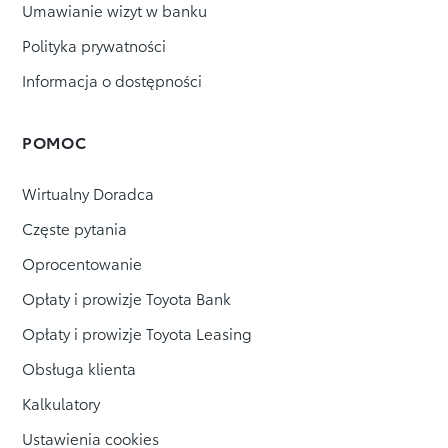
wygenerować
swoją
Umawianie wizyt w banku
dnia.
zgodę
duplikat
na
Polityka prywatności
faktury,
marketing
za
Informacja o dostępności
edytować
pomocą
środków
swoje
komunikacji
elektronicznej.
dane
POMOC
Podstawa
teleadresowe,
prawna:
zgoda
uzyskać
(RODO
Wirtualny Doradca
art.
zgodę
6
na
Częste pytania
ust.
1
modyfikację
Oprocentowanie
lit.
pojazdu,
a).
Opłaty i prowizje Toyota Bank
uzyskać
jeśli
jesteś
pozwolenie
Opłaty i prowizje Toyota Leasing
naszym
na
klientem,
Obsługa klienta
Twoje
użytkowanie
dane
pojazdu
są
Kalkulatory
także
poza
potrzebne
Ustawienia cookies
granicami
do