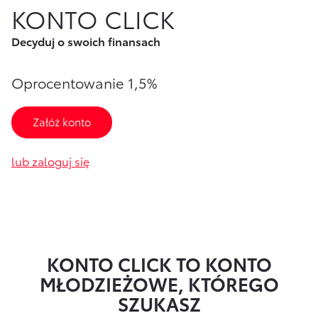
KONTO CLICK
Finansowanie Floty
Poznaj Portal Klienta
Ubezpieczenia
Decyduj o swoich finansach
Konta firmowe
Zawarcie umowy online
Usługi Dilera
Oszczędzanie
Tabela opłat i prowizji
Oprocentowanie 1,5%
Ubezpieczenia
Załóż konto
Sprawdź
również
lub zaloguj się
Opłaty i prowizje
Znajdź Dilera
Dokumenty
Bezpieczeństwo
KONTO CLICK
TO KONTO
MŁODZIEŻOWE, KTÓREGO
Często zadawane pytania
SZUKASZ
Wirtualny Doradca