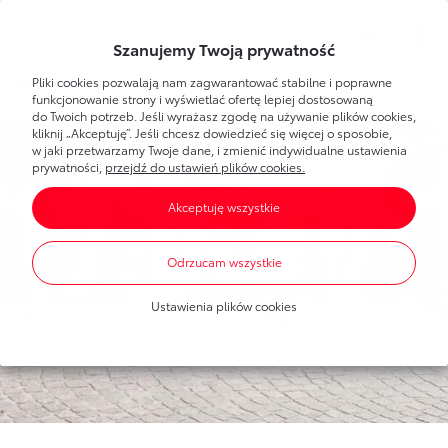
Wsparcie
Szanujemy Twoją prywatność
Pliki cookies pozwalają nam zagwarantować stabilne i poprawne
Toyota
Bank
Strefa klienta
funkcjonowanie strony i wyświetlać ofertę lepiej dostosowaną
do Twoich potrzeb. Jeśli wyrażasz zgodę na używanie plików cookies,
kliknij „Akceptuję”. Jeśli chcesz dowiedzieć się więcej o sposobie,
Poznaj Bankowość Elektroniczną
w jaki przetwarzamy Twoje dane, i zmienić indywidualne ustawienia
Dla Ciebie
Toyota
Bank
prywatności,
przejdź do ustawień plików cookies.
Pierwsze logowanie
Akceptuję wszystkie
Umawianie wizyt w banku
Bankowość elektroniczna
Produkty
dla każdego
Dla Firmy
Oprocentowanie
Odrzucam wszystkie
Konta bankowe
Toyota
Leasing
Produkty
dla firm
Blog
Mobilna Autoryzacja
Ustawienia plików cookies
Oszczędzanie
Dla nowych klientów
Finansowanie Toyoty
Portal Klienta Toyota Leasing
Finansowanie Toyoty
Finansowanie Lexusa
Finansowanie Lexusa
Toyota
Leasing
Finansowanie aut dostawczych
Program lojalnościowy