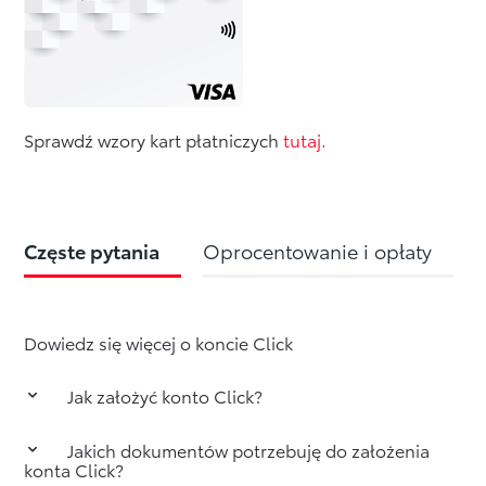
Sprawdź wzory kart płatniczych
tutaj.
Częste pytania
Oprocentowanie i opłaty
Dowiedz się więcej o koncie Click
Jak założyć konto Click?
Wypełnij wniosek, umów się z kurierem i już ;)
Jakich dokumentów potrzebuję do założenia
Jeśli nie masz ukończonych osiemnastu lat,
konta Click?
wystarczy zgoda twojego opiekuna.