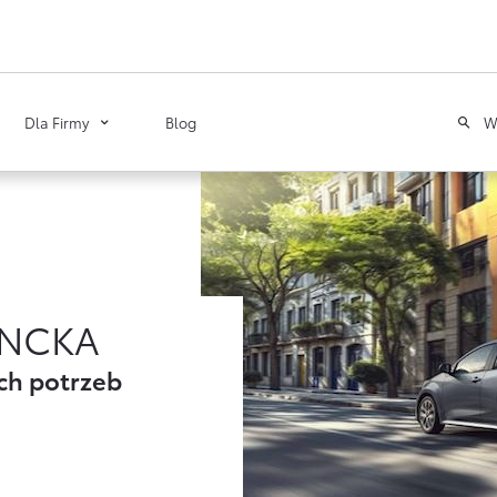
W
Dla Firmy
Blog
Toyota
Leasing
Poznaj Portal Klienta
Zawarcie umowy online
NCKA
Tabela opłat i prowizji
ch potrzeb