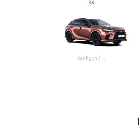
RX
Konfiguruj →