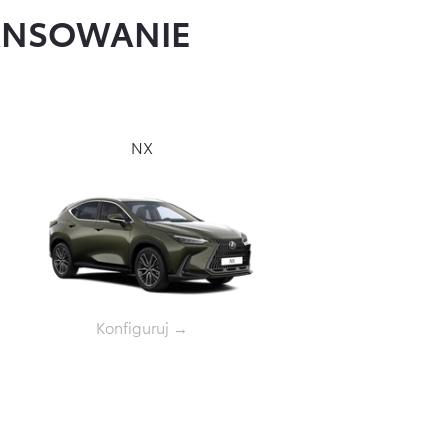
NANSOWANIE
NX
Konfiguruj →