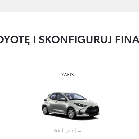
OYOTĘ I SKONFIGURUJ FI
YARIS
Konfiguruj →