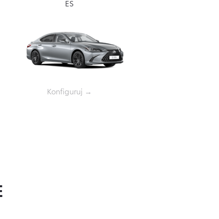
ES
Konfiguruj →
E