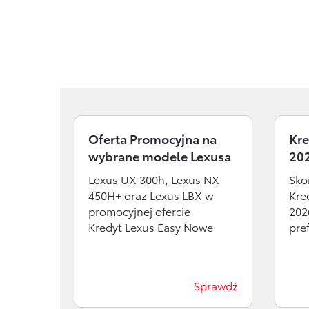
Ubezpieczenia
Oszczędzanie
Dla nowych klientów
Dowiedz się więcej
Usługi Dilera
Ubezpieczenia
Zobacz wszystkie
Oferta Promocyjna na
Kre
wybrane modele Lexusa
20
Lexus UX 300h, Lexus NX
Sko
450H+ oraz Lexus LBX w
Kre
promocyjnej ofercie
2026
Kredyt Lexus Easy Nowe
pre
Sprawdź