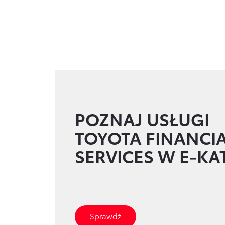
S
POZNAJ USŁUGI
z
u
TOYOTA FINANCI
k
SERVICES W E-K
a
s
z
f
i
n
Sprawdź