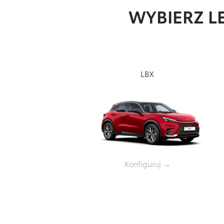
WYBIERZ L
LBX
LM
Konfiguruj →
Konfiguruj →