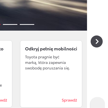
Wirtualny Doradca
Formularz kontaktowy
to
Odkryj pełnię mobilności
Przys
auta
Toyota pragnie być
marką, która zapewnia
Cyklic
swobodę poruszania się.
to przy
się dl
e
awdź
Sprawdź