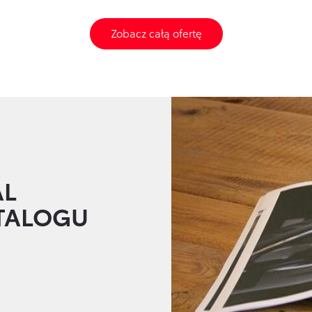
Zobacz całą ofertę
AL
ATALOGU