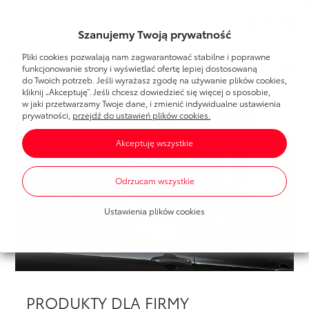
Wsparcie
Szanujemy Twoją prywatność
Pliki cookies pozwalają nam zagwarantować stabilne i poprawne
Toyota
Bank
Strefa klienta
funkcjonowanie strony i wyświetlać ofertę lepiej dostosowaną
do Twoich potrzeb. Jeśli wyrażasz zgodę na używanie plików cookies,
kliknij „Akceptuję”. Jeśli chcesz dowiedzieć się więcej o sposobie,
Poznaj Bankowość Elektroniczną
w jaki przetwarzamy Twoje dane, i zmienić indywidualne ustawienia
Dla Ciebie
Toyota
Bank
prywatności,
przejdź do ustawień plików cookies.
Pierwsze logowanie
Akceptuję wszystkie
Umawianie wizyt w banku
Bankowość elektroniczna
Produkty
dla każdego
Dla Firmy
Oprocentowanie
Odrzucam wszystkie
Konta bankowe
Toyota
Leasing
Produkty
dla firm
Blog
Mobilna Autoryzacja
Ustawienia plików cookies
Oszczędzanie
Dla nowych klientów
Finansowanie Toyoty
Portal Klienta Toyota Leasing
Finansowanie Toyoty
Finansowanie Lexusa
Finansowanie Lexusa
Toyota
Leasing
Finansowanie aut dostawczych
PRODUKTY DLA FIRMY
Program lojalnościowy